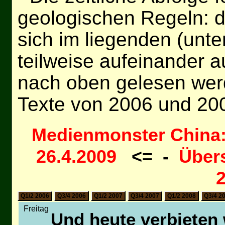
geologischen Regeln: d
sich im liegenden (unt
teilweise aufeinander a
nach oben gelesen wer
Texte von 2006 und 20
Medienmonster China:
26.4.2009
<= -
Über
2
Q1/2 2006
Q3/4 2006
Q1/2 2007
Q3/4 2007
Q1/2 2008
Q3/4 2
Freitag
Und heute verbieten w