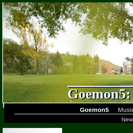
Goemon5: 
Goemon5
Musi
New