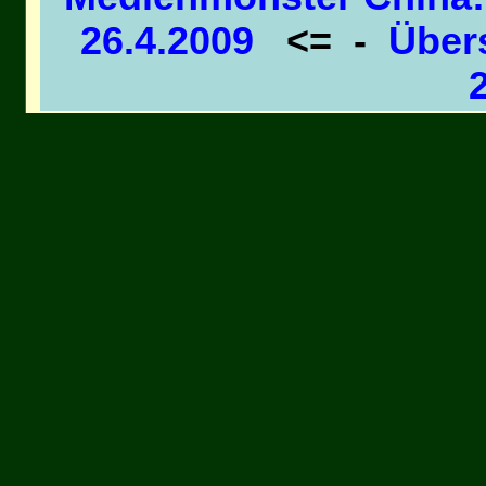
26.4.2009
<= -
Über
Tagebuch