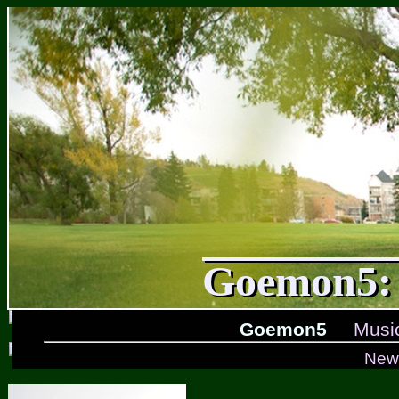
Goemon5: 
Goemon5
Musi
New