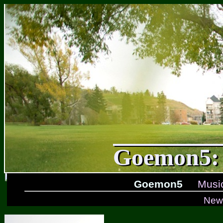
Goemon5: 
Goemon5
Musi
New