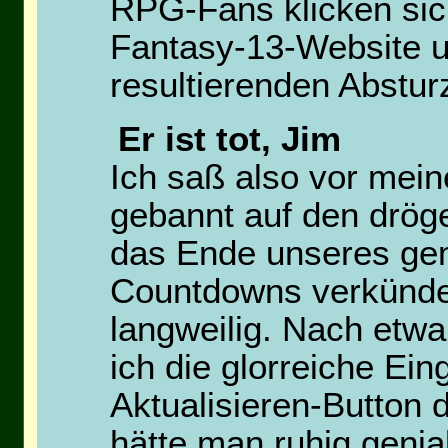
RPG-Fans klicken sich 
Fantasy-13-Website 
resultierenden Abstur
Er ist tot, Jim
Ich saß also vor mein
gebannt auf den dröge
das Ende unseres gem
Countdowns verkündet
langweilig. Nach etw
ich die glorreiche E
Aktualisieren-Button 
hätte man ruhig genia