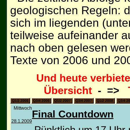
geologischen Regeln: d
sich im liegenden (unt
teilweise aufeinander a
nach oben gelesen wer
Texte von 2006 und 20
Und heute verbieten
Übersicht
- =>
Q1/2 2006
Q3/4 2006
Q1/2 2007
Q3/4 2007
Q1/2 2008
Q3/4 2
Mittwoch
Final Countdown
28.1.2009
Pünktlich um 17 Uhr 