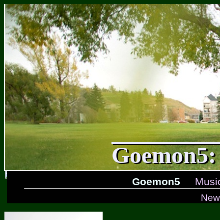
Goemon5: 
Goemon5
Musi
New