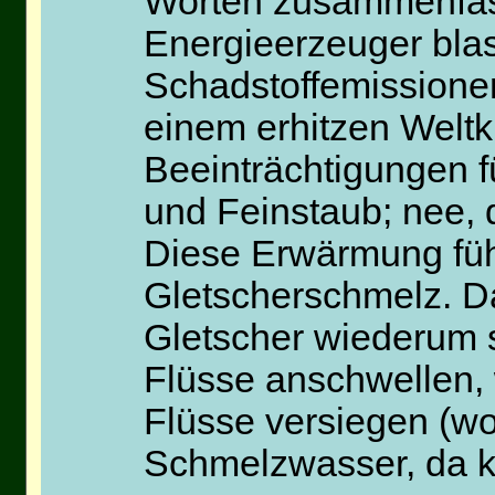
Worten zusammenfass
Energieerzeuger bla
Schadstoffemissione
einem erhitzen Welt
Beeinträchtigungen fü
und Feinstaub; nee, da
Diese Erwärmung füh
Gletscherschmelz. D
Gletscher wiederum s
Flüsse anschwellen,
Flüsse versiegen (wo
Schmelzwasser, da ke