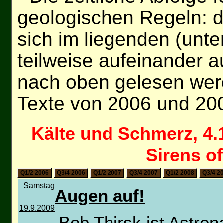
geologischen Regeln: d
sich im liegenden (unt
teilweise aufeinander a
nach oben gelesen wer
Texte von 2006 und 20
Kälte und Schmerz, 4.
Sirens o
Q1/2 2006
Q3/4 2006
Q1/2 2007
Q3/4 2007
Q1/2 2008
Q3/4 2
Samstag
Augen auf!
19.9.2009
Bob Thirsk ist Astron