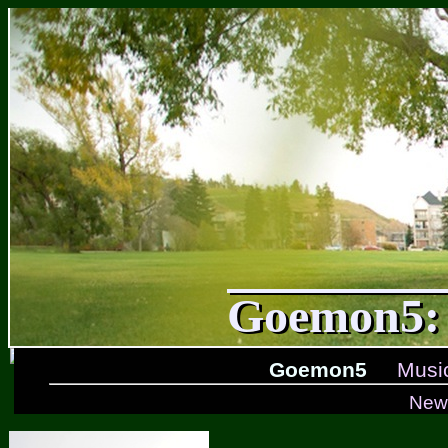
Goemon5: 
Goemon5
Musi
New